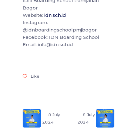
IDN Boarding School Pamijahan
Bogor
Website:
idn.sch.id
Instagram:
@idnboardingschoolpmjbogor
Facebook: IDN Boarding School
Email: info@idn.sch.id
Like
8 July
8 July
2024
2024