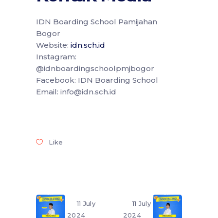
IDN Boarding School Pamijahan
Bogor
Website:
idn.sch.id
Instagram:
@idnboardingschoolpmjbogor
Facebook: IDN Boarding School
Email: info@idn.sch.id
Like
11 July
11 July
2024
2024