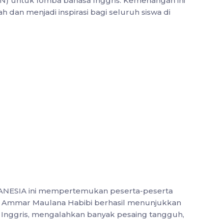
SN) untuk lomba bahasa Inggris. Kemenangan ini
 dan menjadi inspirasi bagi seluruh siswa di
ANESIA ini mempertemukan peserta-peserta
ia. Ammar Maulana Habibi berhasil menunjukkan
Inggris, mengalahkan banyak pesaing tangguh,