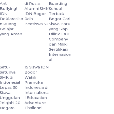
Anti
di Rusia,
Boarding
Bullying!
Alumni SMK
School
IDN
IDN Bogor
Terbaik
Deklarasika
Raih
Bogor Cari
n Ruang
Beasiswa S2
Siswa Baru
Belajar
yang Siap
yang Aman
Dilirik 100+
Company
dan Miliki
Sertifikasi
Internasion
al
Satu-
15 Siswa IDN
Satunya
Bogor
SMK di
Wakili
Indonesia!
Pramuka
Lepas 30
Indonesia di
Siswa
Internationa
Unggulan
l Education
Jelajahi 20
Adventure
Negara
Thailand