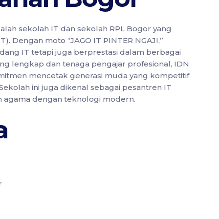
alah sekolah IT dan sekolah RPL Bogor yang
(IT). Dengan moto “JAGO IT PINTER NGAJI,”
idang IT tetapi juga berprestasi dalam berbagai
yang lengkap dan tenaga pengajar profesional, IDN
mitmen mencetak generasi muda yang kompetitif
 Sekolah ini juga dikenal sebagai pesantren IT
n agama dengan teknologi modern.
a
r