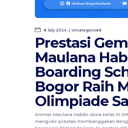
8 July 2024
Uncategorized
Prestasi Ge
Maulana Habi
Boarding Sc
Bogor Raih M
Olimpiade Sa
Ammar Maulana Habibi, siswa kelas 10 S
mengukir prestasi membanggakan denga