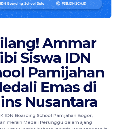
milang! Ammar
bi Siswa IDN
hool Pamijahan
edali Emas di
ins Nusantara
MK IDN Boarding School Pamijahan Bogor,
n meraih Medali Perunggu dalam ajang