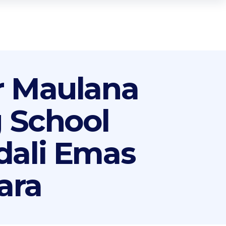
r Maulana
 School
dali Emas
ara