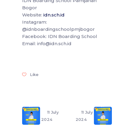
IDN Boarding School Pamijahan
Bogor
Website:
idn.sch.id
Instagram:
@idnboardingschoolpmjbogor
Facebook: IDN Boarding School
Email: info@idn.sch.id
Like
11 July
11 July
2024
2024