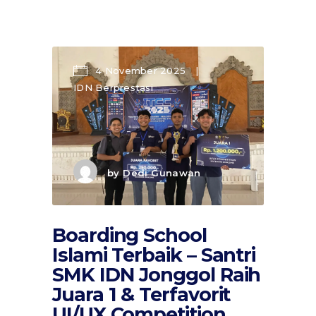
4 November 2025
IDN Berprestasi
by
Dedi Gunawan
Boarding School
Islami Terbaik – Santri
SMK IDN Jonggol Raih
Juara 1 & Terfavorit
UI/UX Competition