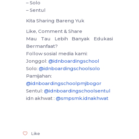
– Solo
– Sentul
Kita Sharing Bareng Yuk
Like, Comment & Share
Mau Tau Lebih Banyak Edukasi
Bermanfaat?
Follow sosial media kami:
Jonggol:
@idnboardingschool
Solo:
@idnboardingschoolsolo
Pamijahan:
@idnboardingschoolpmjbogor
Sentul:
@idnboardingschoolsentul
idn akhwat :
@smpsmk.idnakhwat
Like