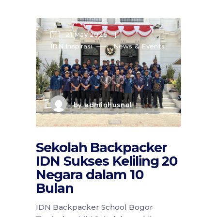
21 May 2026
IDN Inspirasi
News & Events
by
adminhusnul
Sekolah Backpacker
IDN Sukses Keliling 20
Negara dalam 10
Bulan
IDN Backpacker School Bogor