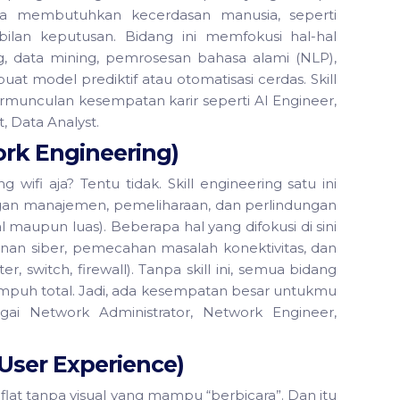
a membutuhkan kecerdasan manusia, seperti
ilan keputusan. Bidang ini memfokusi hal-hal
ning, data mining, pemrosesan bahasa alami (NLP),
 model prediktif atau otomatisasi cerdas. Skill
bermunculan kesempatan karir seperti AI Engineer,
, Data Analyst.
ork Engineering)
ifi aja? Tentu tidak. Skill engineering satu ini
ngan manajemen, pemeliharaan, dan perlindungan
al maupun luas). Beberapa hal yang difokusi di sini
anan siber, pemecahan masalah konektivitas, dan
er, switch, firewall). Tanpa skill ini, semua bidang
 lumpuh total. Jadi, ada kesempatan besar untukmu
gai Network Administrator, Network Engineer,
 User Experience)
 flat tanpa visual yang mampu “berbicara”. Dan itu