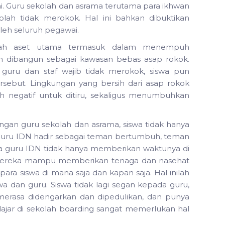
ni. Guru sekolah dan asrama terutama para ikhwan
kolah tidak merokok. Hal ini bahkan dibuktikan
oleh seluruh pegawai.
lah aset utama termasuk dalam menempuh
ah dibangun sebagai kawasan bebas asap rokok.
uru dan staf wajib tidak merokok, siswa pun
rsebut. Lingkungan yang bersih dari asap rokok
 negatif untuk ditiru, sekaligus menumbuhkan
ngan guru sekolah dan asrama, siswa tidak hanya
uru IDN hadir sebagai teman bertumbuh, teman
ra guru IDN tidak hanya memberikan waktunya di
. Mereka mampu memberikan tenaga dan nasehat
ra siswa di mana saja dan kapan saja. Hal inilah
a dan guru. Siswa tidak lagi segan kepada guru,
merasa didengarkan dan dipedulikan, dan punya
lajar di sekolah boarding sangat memerlukan hal