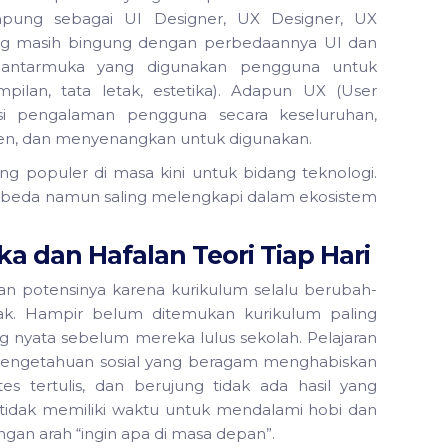
pung sebagai UI Designer, UX Designer, UX
ang masih bingung dengan perbedaannya UI dan
l antarmuka yang digunakan pengguna untuk
mpilan, tata letak, estetika). Adapun UX (User
asi pengalaman pengguna secara keseluruhan,
isien, dan menyenangkan untuk digunakan.
ang populer di masa kini untuk bidang teknologi.
g berbeda namun saling melengkapi dalam ekosistem
a dan Hafalan Teori Tiap Hari
n potensinya karena kurikulum selalu berubah-
ak. Hampir belum ditemukan kurikulum paling
g nyata sebelum mereka lulus sekolah. Pelajaran
engetahuan sosial yang beragam menghabiskan
es tertulis, dan berujung tidak ada hasil yang
tidak memiliki waktu untuk mendalami hobi dan
gan arah “ingin apa di masa depan”.