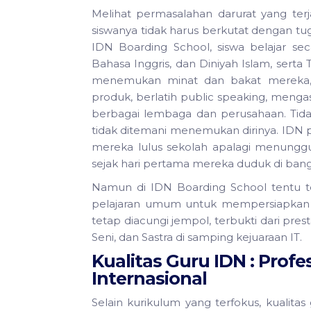
Melihat permasalahan darurat yang terj
siswanya tidak harus berkutat dengan tu
IDN Boarding School, siswa belajar seca
Bahasa Inggris, dan Diniyah Islam, serta 
menemukan minat dan bakat mereka, 
produk, berlatih public speaking, menga
berbagai lembaga dan perusahaan. Tida
tidak ditemani menemukan dirinya. IDN p
mereka lulus sekolah apalagi menunggu 
sejak hari pertama mereka duduk di bang
Namun di IDN Boarding School tentu tet
pelajaran umum untuk mempersiapkan sis
tetap diacungi jempol, terbukti dari pres
Seni, dan Sastra di samping kejuaraan IT.
Kualitas Guru IDN : Profe
Internasional
Selain kurikulum yang terfokus, kualita