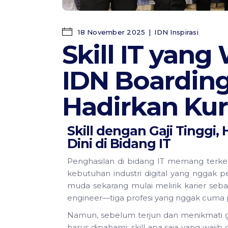
18 November 2025
IDN Inspirasi
Skill IT yang
IDN Boarding
Hadirkan Kur
Skill dengan Gaji Tinggi,
Dini di Bidang IT
Penghasilan di bidang IT memang terkena
kebutuhan industri digital yang nggak 
muda sekarang mulai melirik karier seb
engineer—tiga profesi yang nggak cuma pr
Namun, sebelum terjun dan menikmati ga
harus dipahami: skill apa saja yang wajib