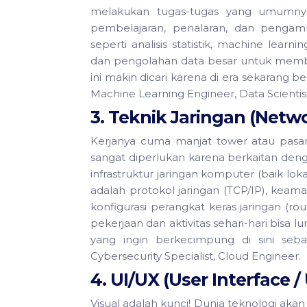
melakukan tugas-tugas yang umumny
pembelajaran, penalaran, dan pengamb
seperti analisis statistik, machine lear
dan pengolahan data besar untuk membuat
ini makin dicari karena di era sekarang 
Machine Learning Engineer, Data Scientist
3. Teknik Jaringan (Netw
Kerjanya cuma manjat tower atau pasang w
sangat diperlukan karena berkaitan de
infrastruktur jaringan komputer (baik lok
adalah protokol jaringan (TCP/IP), keam
konfigurasi perangkat keras jaringan (rout
pekerjaan dan aktivitas sehari-hari bisa
yang ingin berkecimpung di sini seba
Cybersecurity Specialist, Cloud Engineer.
4. UI/UX (User Interface /
Visual adalah kunci! Dunia teknologi akan