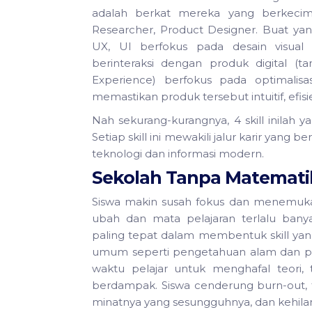
adalah berkat mereka yang berkecim
Researcher, Product Designer. Buat y
UX, UI berfokus pada desain visua
berinteraksi dengan produk digital (ta
Experience) berfokus pada optimalis
memastikan produk tersebut intuitif, ef
Nah sekurang-kurangnya, 4 skill inilah y
Setiap skill ini mewakili jalur karir yan
teknologi dan informasi modern.
Sekolah Tanpa Matematik
Siswa makin susah fokus dan menemuka
ubah dan mata pelajaran terlalu bany
paling tepat dalam membentuk skill yan
umum seperti pengetahuan alam dan p
waktu pelajar untuk menghafal teori, t
berdampak. Siswa cenderung burn-out, 
minatnya yang sesungguhnya, dan kehilan