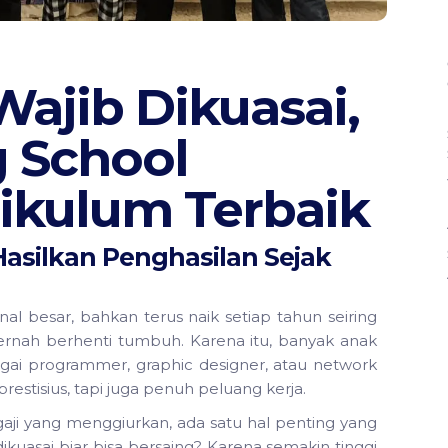
 Wajib Dikuasai,
 School
ikulum Terbaik
 Hasilkan Penghasilan Sejak
l besar, bahkan terus naik setiap tahun seiring
pernah berhenti tumbuh. Karena itu, banyak anak
agai programmer, graphic designer, atau network
estisius, tapi juga penuh peluang kerja.
ji yang menggiurkan, ada satu hal penting yang
 dikuasai biar bisa bersaing? Karena semakin tinggi