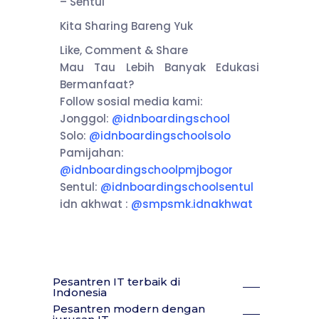
– Sentul
Kita Sharing Bareng Yuk
Like, Comment & Share
Mau Tau Lebih Banyak Edukasi
Bermanfaat?
Follow sosial media kami:
Jonggol:
@idnboardingschool
Solo:
@idnboardingschoolsolo
Pamijahan:
@idnboardingschoolpmjbogor
Sentul:
@idnboardingschoolsentul
idn akhwat :
@smpsmk.idnakhwat
Pesantren IT terbaik di
Indonesia
Pesantren modern dengan