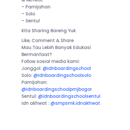
– Pamijahan
– Solo
– Sentul
Kita Sharing Bareng Yuk
Like, Comment & Share
Mau Tau Lebih Banyak Edukasi
Bermanfaat?
Follow sosial media kami:
Jonggol:
@idnboardingschool
Solo:
@idnboardingschoolsolo
Pamijahan:
@idnboardingschoolpmjbogor
Sentul:
@idnboardingschoolsentul
idn akhwat :
@smpsmk.idnakhwat