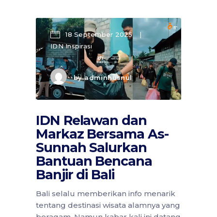
18 September 2025
IDN Inspirasi
by
adminhusnul
IDN Relawan dan
Markaz Bersama As-
Sunnah Salurkan
Bantuan Bencana
Banjir di Bali
Bali selalu memberikan info menarik
tentang destinasi wisata alamnya yang
beragam. Namun kabar kali ini datang