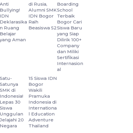
Anti
di Rusia,
Boarding
Bullying!
Alumni SMK
School
IDN
IDN Bogor
Terbaik
Deklarasika
Raih
Bogor Cari
n Ruang
Beasiswa S2
Siswa Baru
Belajar
yang Siap
yang Aman
Dilirik 100+
Company
dan Miliki
Sertifikasi
Internasion
al
Satu-
15 Siswa IDN
Satunya
Bogor
SMK di
Wakili
Indonesia!
Pramuka
Lepas 30
Indonesia di
Siswa
Internationa
Unggulan
l Education
Jelajahi 20
Adventure
Negara
Thailand