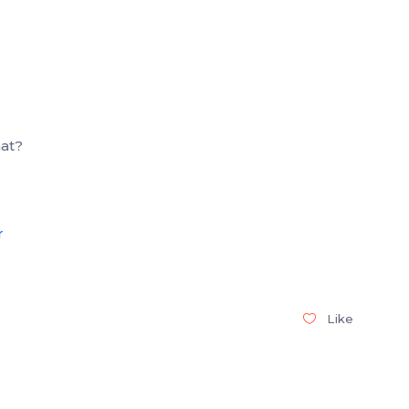
at?
r
Like