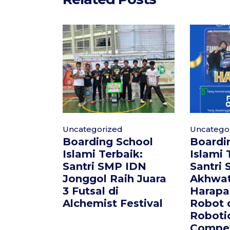
Uncategorized
Uncatego
Boarding School
Boardi
Islami Terbaik:
Islami 
Santri SMP IDN
Santri
Jonggol Raih Juara
Akhwat
3 Futsal di
Harapa
Alchemist Festival
Robot 
Roboti
Compet