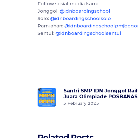
Follow sosial media kami:
Jonggol:
@idnboardingschool
Solo:
@idnboardingschoolsolo
Pamijahan:
@idnboardingschoolpmjbogo
Sentul:
@idnboardingschoolsentul
Santri SMP IDN Jonggol Rai
Juara Olimpiade POSBANAS
5 February 2025
Related Posts