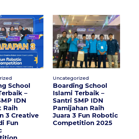
rized
Uncategorized
ng School
Boarding School
Terbaik –
Islami Terbaik –
 SMP IDN
Santri SMP IDN
 Raih
Pamijahan Raih
n 3 Creative
Juara 3 Fun Robotic
di Fun
Competition 2025
c
ition