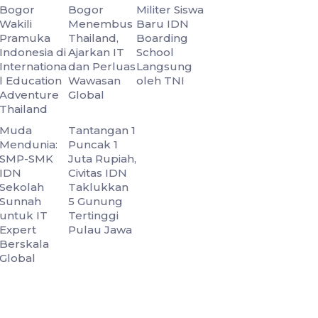
Bogor
Bogor
Militer Siswa
Wakili
Menembus
Baru IDN
Pramuka
Thailand,
Boarding
Indonesia di
Ajarkan IT
School
Internationa
dan Perluas
Langsung
l Education
Wawasan
oleh TNI
Adventure
Global
Thailand
Muda
Tantangan 1
Mendunia:
Puncak 1
SMP-SMK
Juta Rupiah,
IDN
Civitas IDN
Sekolah
Taklukkan
Sunnah
5 Gunung
untuk IT
Tertinggi
Expert
Pulau Jawa
Berskala
Global