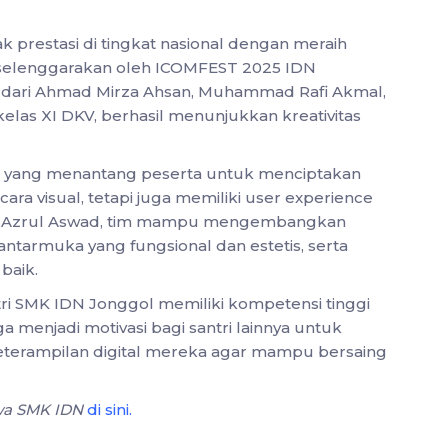
 prestasi di tingkat nasional dengan meraih
iselenggarakan oleh ICOMFEST 2025 IDN
ri dari Ahmad Mirza Ahsan, Muhammad Rafi Akmal,
elas XI DKV, berhasil menunjukkan kreativitas
si yang menantang peserta untuk menciptakan
cara visual, tetapi juga memiliki user experience
Mr. Azrul Aswad, tim mampu mengembangkan
ntarmuka yang fungsional dan estetis, serta
baik.
tri SMK IDN Jonggol memiliki kompetensi tinggi
ga menjadi motivasi bagi santri lainnya untuk
eterampilan digital mereka agar mampu bersaing
swa SMK IDN
di sini
.