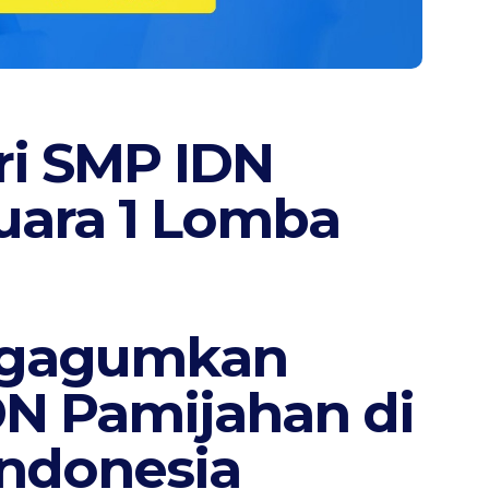
ri SMP IDN
uara 1 Lomba
ngagumkan
DN Pamijahan di
Indonesia