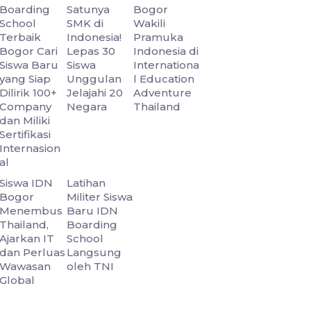
Boarding
Satunya
Bogor
School
SMK di
Wakili
Terbaik
Indonesia!
Pramuka
Bogor Cari
Lepas 30
Indonesia di
Siswa Baru
Siswa
Internationa
yang Siap
Unggulan
l Education
Dilirik 100+
Jelajahi 20
Adventure
Company
Negara
Thailand
dan Miliki
Sertifikasi
Internasion
al
Siswa IDN
Latihan
Bogor
Militer Siswa
Menembus
Baru IDN
Thailand,
Boarding
Ajarkan IT
School
dan Perluas
Langsung
Wawasan
oleh TNI
Global