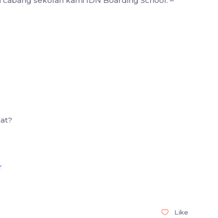
ua cabang sekolah kami IDN Boarding School: –
at?
r
Like