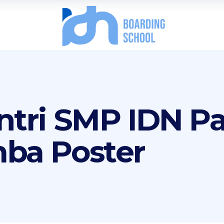
antri SMP IDN P
mba Poster