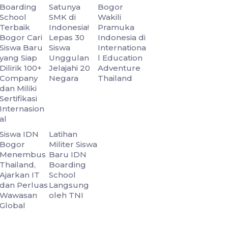
Boarding
Satunya
Bogor
School
SMK di
Wakili
Terbaik
Indonesia!
Pramuka
Bogor Cari
Lepas 30
Indonesia di
Siswa Baru
Siswa
Internationa
yang Siap
Unggulan
l Education
Dilirik 100+
Jelajahi 20
Adventure
Company
Negara
Thailand
dan Miliki
Sertifikasi
Internasion
al
Siswa IDN
Latihan
Bogor
Militer Siswa
Menembus
Baru IDN
Thailand,
Boarding
Ajarkan IT
School
dan Perluas
Langsung
Wawasan
oleh TNI
Global