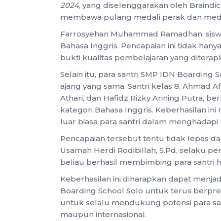
2024
, yang diselenggarakan oleh Braindica
membawa pulang medali perak dan medal
Farrosyehan Muhammad Ramadhan, siswa 
Bahasa Inggris. Pencapaian ini tidak hanya
bukti kualitas pembelajaran yang diterap
Selain itu, para santri SMP IDN Boardin
ajang yang sama. Santri kelas 8, Ahmad A
Athari, dan Hafidz Rizky Arining Putra,
kategori Bahasa Inggris. Keberhasilan 
luar biasa para santri dalam menghadapi k
Pencapaian tersebut tentu tidak lepas da
Usamah Herdi Rodibillah, S.Pd, selaku 
beliau berhasil membimbing para santri
Keberhasilan ini diharapkan dapat menjad
Boarding School Solo untuk terus berpr
untuk selalu mendukung potensi para sant
maupun internasional.