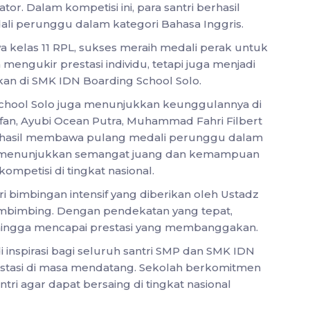
tor. Dalam kompetisi ini, para santri berhasil
i perunggu dalam kategori Bahasa Inggris.
kelas 11 RPL, sukses meraih medali perak untuk
 mengukir prestasi individu, tetapi juga menjadi
kan di SMK IDN Boarding School Solo.
g School Solo juga menunjukkan keunggulannya di
ffan, Ayubi Ocean Putra, Muhammad Fahri Filbert
 berhasil membawa pulang medali perunggu dalam
ini menunjukkan semangat juang dan kemampuan
ompetisi di tingkat nasional.
ri bimbingan intensif yang diberikan oleh Ustadz
pembimbing. Dengan pendekatan yang tepat,
 hingga mencapai prestasi yang membanggakan.
i inspirasi bagi seluruh santri SMP dan SMK IDN
estasi di masa mendatang. Sekolah berkomitmen
ri agar dapat bersaing di tingkat nasional