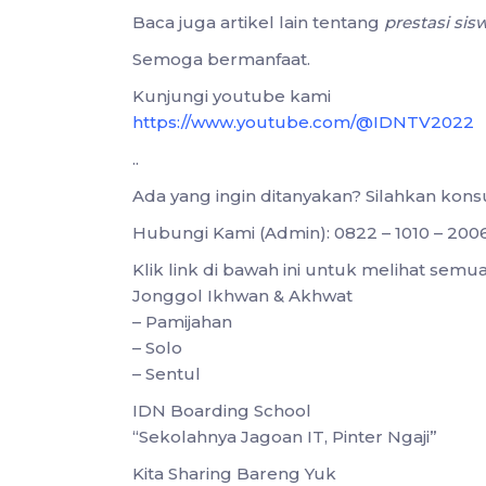
Baca juga artikel lain tentang
prestasi si
Semoga bermanfaat.
Kunjungi youtube kami
https://www.youtube.com/@IDNTV2022
..
Ada yang ingin ditanyakan? Silahkan kon
Hubungi Kami (Admin): 0822 – 1010 – 200
Klik link di bawah ini untuk melihat sem
Jonggol Ikhwan & Akhwat
– Pamijahan
– Solo
– Sentul
IDN Boarding School
“Sekolahnya Jagoan IT, Pinter Ngaji”
Kita Sharing Bareng Yuk