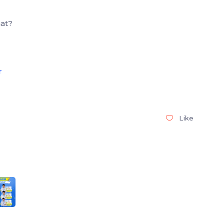
at?
r
Like