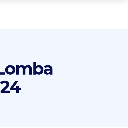
 Lomba
024