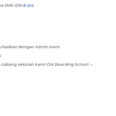
swa SMK IDN
di sini
.
sultasikan dengan Admin Kami.
6
ua cabang sekolah kami IDN Boarding School: –