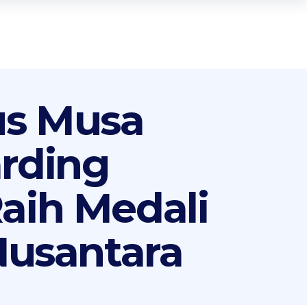
us Musa
rding
aih Medali
Nusantara