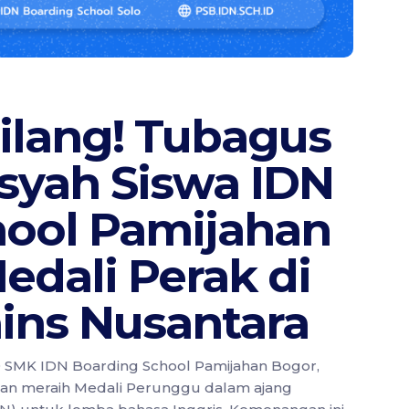
ilang! Tubagus
syah Siswa IDN
hool Pamijahan
edali Perak di
ins Nusantara
0 SMK IDN Boarding School Pamijahan Bogor,
n meraih Medali Perunggu dalam ajang