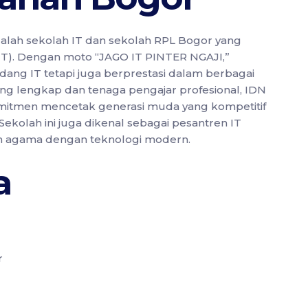
alah sekolah IT dan sekolah RPL Bogor yang
(IT). Dengan moto “JAGO IT PINTER NGAJI,”
idang IT tetapi juga berprestasi dalam berbagai
yang lengkap dan tenaga pengajar profesional, IDN
mitmen mencetak generasi muda yang kompetitif
 Sekolah ini juga dikenal sebagai pesantren IT
n agama dengan teknologi modern.
a
r