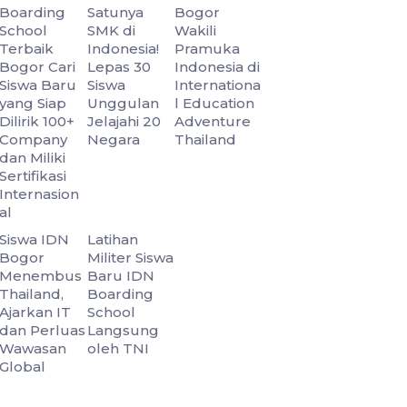
Boarding
Satunya
Bogor
School
SMK di
Wakili
Terbaik
Indonesia!
Pramuka
Bogor Cari
Lepas 30
Indonesia di
Siswa Baru
Siswa
Internationa
yang Siap
Unggulan
l Education
Dilirik 100+
Jelajahi 20
Adventure
Company
Negara
Thailand
dan Miliki
Sertifikasi
Internasion
al
Siswa IDN
Latihan
Bogor
Militer Siswa
Menembus
Baru IDN
Thailand,
Boarding
Ajarkan IT
School
dan Perluas
Langsung
Wawasan
oleh TNI
Global