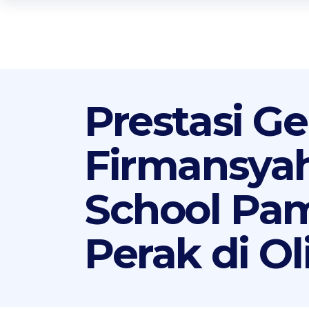
Prestasi G
Firmansyah
School Pam
Perak di O