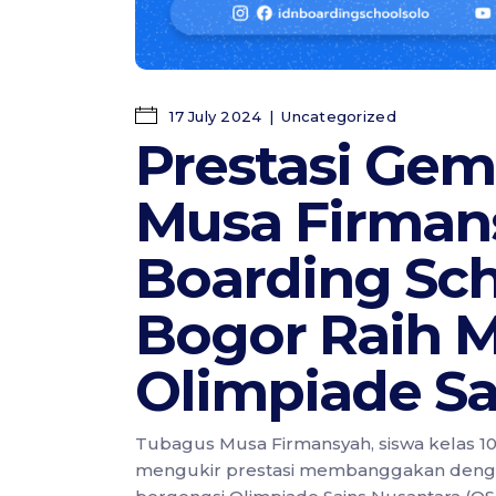
17 July 2024
Uncategorized
Prestasi Gem
Musa Firman
Boarding Sc
Bogor Raih M
Olimpiade Sa
Tubagus Musa Firmansyah, siswa kelas 1
mengukir prestasi membanggakan denga