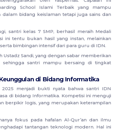
elenggarakan oleh Yaspernas. Capaian ini
oarding School Islami Terbaik yang mampu
 dalam bidang keislaman tetapi juga sains dan
gi, santri kelas 7 SMP, berhasil meraih Medali
i ini tentu bukan hasil yang instan, melainkan
serta bimbingan intensif dari para guru di IDN.
ah Ustadz Sandi, yang dengan sabar memberikan
jar sehingga santri mampu bersaing di tingkat
 Keunggulan di Bidang Informatika
 2025 menjadi bukti nyata bahwa santri IDN
a di bidang Informatika. Kompetisi ini menguji
an berpikir logis, yang merupakan keterampilan
 hanya fokus pada hafalan Al-Qur’an dan ilmu
menghadapi tantangan teknologi modern. Hal ini