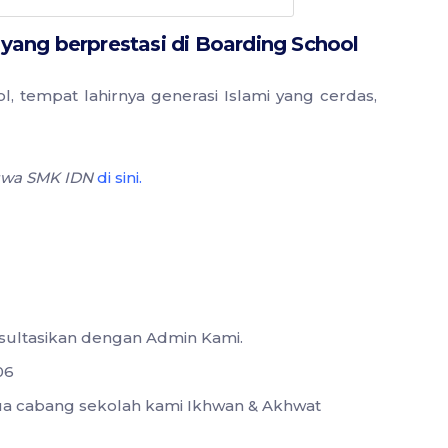
i yang berprestasi di Boarding School
, tempat lahirnya generasi Islami yang cerdas,
iswa SMK IDN
di sini
.
nsultasikan dengan Admin Kami.
06
emua cabang sekolah kami Ikhwan & Akhwat