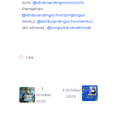
Solo:
@idnboardingschoolsolo
Pamijahan:
@idnboardingschoolpmjbogor
Sentul:
@idnboardingschoolsentul
idn akhwat :
@smpsmk.idnakhwat
Like
3
3 October
October
2025
2025