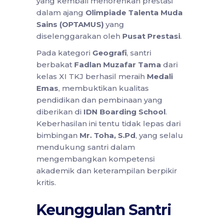
yang kembali menorehkan prestasi
dalam ajang
Olimpiade Talenta Muda
Sains (OPTAMUS)
yang
diselenggarakan oleh
Pusat Prestasi
.
Pada kategori
Geografi
, santri
berbakat
Fadlan Muzafar Tama
dari
kelas XI TKJ berhasil meraih
Medali
Emas
, membuktikan kualitas
pendidikan dan pembinaan yang
diberikan di
IDN Boarding School
.
Keberhasilan ini tentu tidak lepas dari
bimbingan
Mr. Toha, S.Pd
, yang selalu
mendukung santri dalam
mengembangkan kompetensi
akademik dan keterampilan berpikir
kritis.
Keunggulan Santri