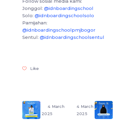
Follow sosial media kami:
Jonggol:
@idnboardingschool
Solo:
@idnboardingschoolsolo
Pamijahan:
@idnboardingschoolpmjbogor
Sentul:
@idnboardingschoolsentul
Like
4 March
4 March
2025
2025