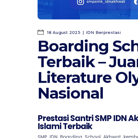
18 August 2025
IDN Berprestasi
Boarding Sch
Terbaik – Jua
Literature O
Nasional
Prestasi Santri SMP IDN A
Islami Terbaik
SMP IDN Boarding School Akhwat kemba