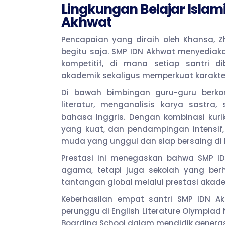
Lingkungan Belajar Islami
Akhwat
Pencapaian yang diraih oleh Khansa, Z
begitu saja. SMP IDN Akhwat menyediaka
kompetitif, di mana setiap santri
akademik sekaligus memperkuat karakter
Di bawah bimbingan guru-guru berko
literatur, menganalisis karya sastr
bahasa Inggris. Dengan kombinasi kuri
yang kuat, dan pendampingan intensif,
muda yang unggul dan siap bersaing di l
Prestasi ini menegaskan bahwa SMP 
agama, tetapi juga sekolah yang ber
tantangan global melalui prestasi akad
Keberhasilan empat santri SMP IDN A
perunggu di English Literature Olympiad
Boarding School dalam mendidik generasi