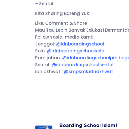
– Sentul
Kita Sharing Bareng Yuk
Like, Comment & Share
Mau Tau Lebih Banyak Edukasi Bermanfa
Follow sosial media kami:
Jonggol:
@idnboardingschool
Solo:
@idnboardingschoolsolo
Pamijahan:
@idnboardingschoolpmjbog
Sentul:
@idnboardingschoolsentul
idn akhwat :
@smpsmk.idnakhwat
Boarding School Islami