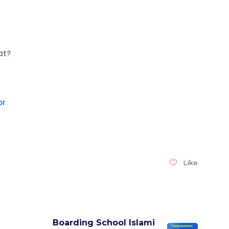
at?
or
Like
Boarding School Islami