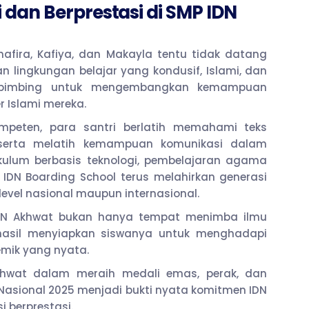
 dan Berprestasi di SMP IDN
hafira, Kafiya, dan Makayla tentu tidak datang
n lingkungan belajar yang kondusif, Islami, dan
 dibimbing untuk mengembangkan kemampuan
 Islami mereka.
mpeten, para santri berlatih memahami teks
a, serta melatih kemampuan komunikasi dalam
kulum berbasis teknologi, pembelajaran agama
 IDN Boarding School terus melahirkan generasi
evel nasional maupun internasional.
IDN Akhwat bukan hanya tempat menimba ilmu
hasil menyiapkan siswanya untuk menghadapi
emik yang nyata.
khwat dalam meraih medali emas, perak, dan
 Nasional 2025 menjadi bukti nyata komitmen IDN
 berprestasi.