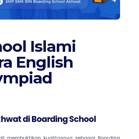
ool Islami
ra English
lympiad
khwat di Boarding School
li membuktikan kualitasnya sebagai Boarding