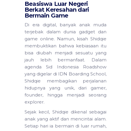
Beasiswa Luar Negeri
Berkat Keresahan dari
Bermain Game
Di era digital, banyak anak muda
terjebak dalam dunia gadget dan
game online. Namun, kisah Shidqie
membuktikan bahwa kebiasaan itu
bisa diubah menjadi sesuatu yang
jauh lebih bermanfaat. Dalam
agenda Sid Indonesia Roadshow
yang digelar di IDN Boarding School,
Shidqie membagikan perjalanan
hidupnya yang unik, dari gamer,
founder, hingga menjadi seorang
explorer.
Sejak kecil, Shidqie dikenal sebagai
anak yang aktif dan mencintai alam.
Setiap hari ia bermain di luar rumah,