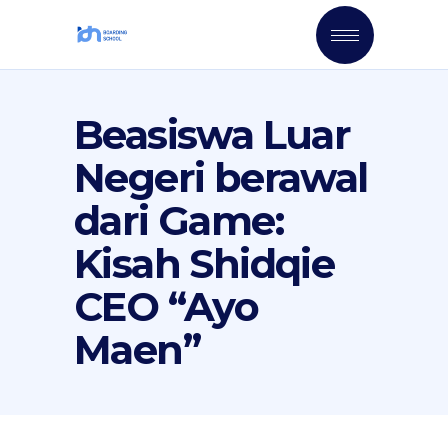
Beasiswa Luar
Negeri berawal
dari Game:
Kisah Shidqie
CEO “Ayo
Maen”