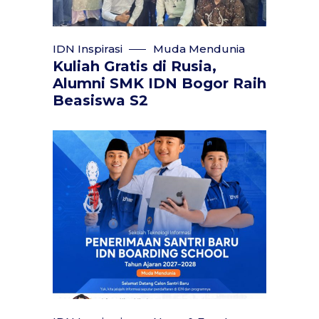
IDN Inspirasi
Muda Mendunia
Kuliah Gratis di Rusia,
Alumni SMK IDN Bogor Raih
Beasiswa S2