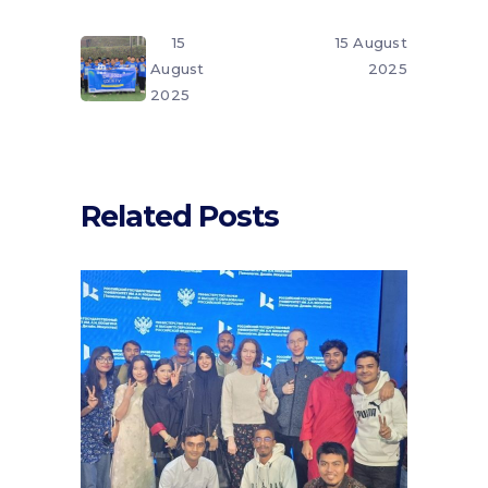
15
15 August
August
2025
2025
Related Posts