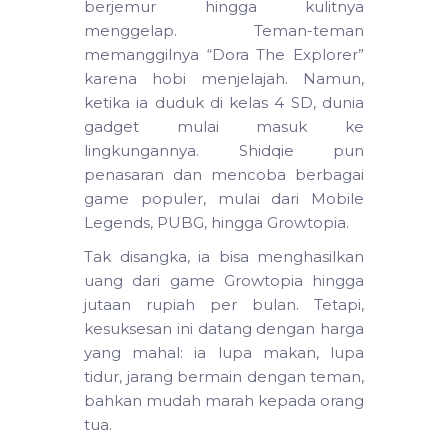
berjemur hingga kulitnya
menggelap. Teman-teman
memanggilnya “Dora The Explorer”
karena hobi menjelajah. Namun,
ketika ia duduk di kelas 4 SD, dunia
gadget mulai masuk ke
lingkungannya. Shidqie pun
penasaran dan mencoba berbagai
game populer, mulai dari Mobile
Legends, PUBG, hingga Growtopia.
Tak disangka, ia bisa menghasilkan
uang dari game Growtopia hingga
jutaan rupiah per bulan. Tetapi,
kesuksesan ini datang dengan harga
yang mahal: ia lupa makan, lupa
tidur, jarang bermain dengan teman,
bahkan mudah marah kepada orang
tua.