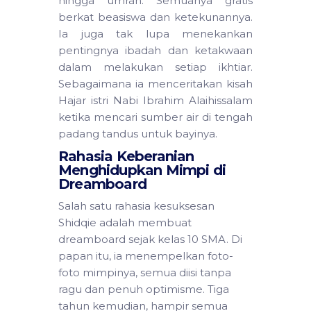
hingga umrah. Semuanya gratis
berkat beasiswa dan ketekunannya.
Ia juga tak lupa menekankan
pentingnya ibadah dan ketakwaan
dalam melakukan setiap ikhtiar.
Sebagaimana ia menceritakan kisah
Hajar istri Nabi Ibrahim Alaihissalam
ketika mencari sumber air di tengah
padang tandus untuk bayinya.
Rahasia Keberanian
Menghidupkan Mimpi di
Dreamboard
Salah satu rahasia kesuksesan
Shidqie adalah membuat
dreamboard sejak kelas 10 SMA. Di
papan itu, ia menempelkan foto-
foto mimpinya, semua diisi tanpa
ragu dan penuh optimisme. Tiga
tahun kemudian, hampir semua